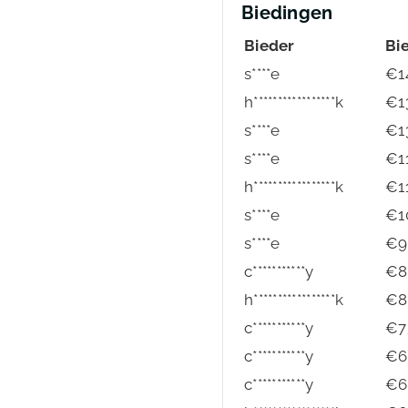
Biedingen
Bieder
Bi
s****e
€
1
h*****************k
€
1
s****e
€
1
s****e
€
1
h*****************k
€
1
s****e
€
1
s****e
€
9
c***********y
€
8
h*****************k
€
8
c***********y
€
7
c***********y
€
6
c***********y
€
6