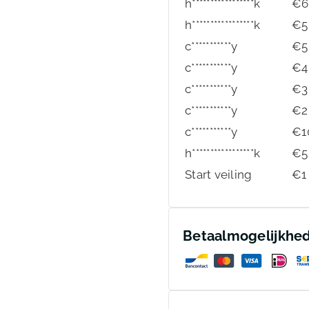
h*****************k
€
6
h*****************k
€
5
c***********y
€
5
c***********y
€
4
c***********y
€
3
c***********y
€
2
c***********y
€
1
h*****************k
€
5
Start veiling
€
1
Betaalmogelijkhe