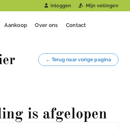
Inloggen
Mijn veilingen
Aankoop
Over ons
Contact
ier
← Terug naar vorige pagina
ling is afgelopen