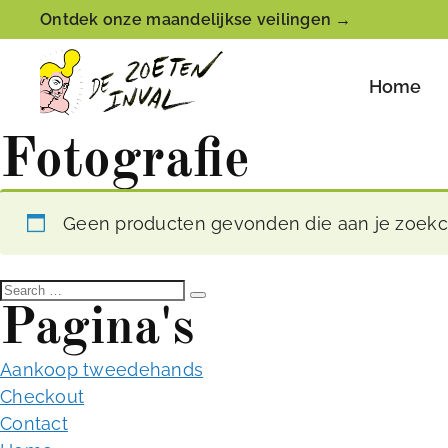
Ontdek onze maandelijkse veilingen →
Home
Fotografie
Geen producten gevonden die aan je zoekcr
S
S
Pagina's
e
e
a
a
r
c
r
Aankoop tweedehands
h
c
Checkout
h
Contact