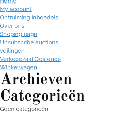
f
Home
o
My account
r
Ontruiming inboedels
:
Over ons
Shoping page
Unsubscribe auctions
veilingen
Verkoopzaal Oostende
Winkelwagen
Archieven
Categorieën
Geen categorieën