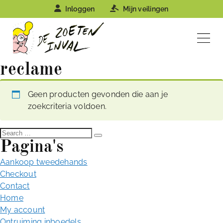
Inloggen
Mijn veilingen
reclame
Geen producten gevonden die aan je
zoekcriteria voldoen.
S
S
Pagina's
e
e
a
a
Aankoop tweedehands
r
r
c
Checkout
h
c
Contact
h
Home
f
My account
o
Ontruiming inboedels