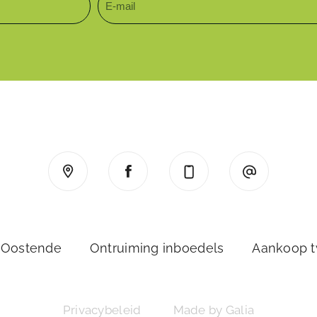
 Oostende
Ontruiming inboedels
Aankoop 
Privacybeleid
Made by Galia