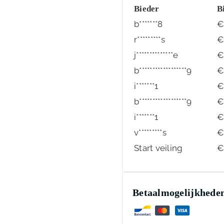
Bieder
B
b*******8
r*********s
j**************e
b******************9
i*******1
b******************9
i*******1
v*********s
Start veiling
Betaalmogelijkhede