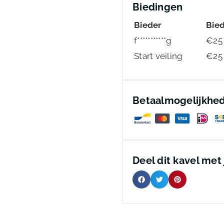
Biedingen
Bieder
Bie
f***********g
€
25
Start veiling
€
25
Betaalmogelijkhe
Deel dit kavel met