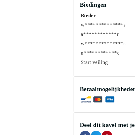
Biedingen
Bieder
w**************s
a************r
w**************s
n************e
Start veiling
Betaalmogelijkhede
Deel dit kavel met j