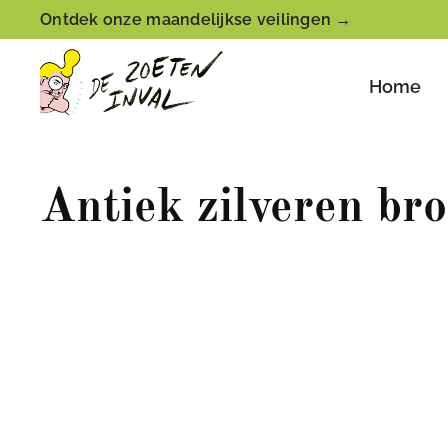
Ontdek onze maandelijkse veilingen →
Home
Antiek zilveren br