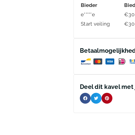
Bieder
Bie
e*****e
€
30
Start veiling
€
30
Betaalmogelijkhe
Deel dit kavel met