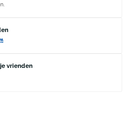
n.
den
 je vrienden