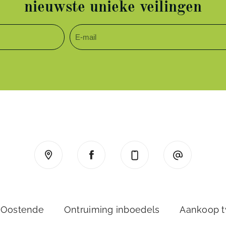
nieuwste unieke veilingen
 Oostende
Ontruiming inboedels
Aankoop 