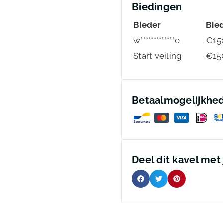
Biedingen
Bieder
Bie
w*************e
€
15
Start veiling
€
15
Betaalmogelijkhe
Deel dit kavel met