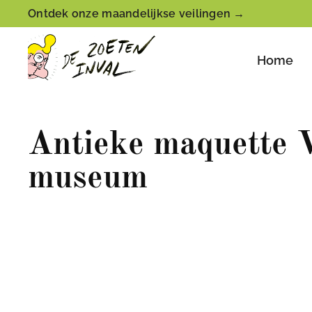
Ontdek onze maandelijkse veilingen →
Home
Antieke maquette V
museum