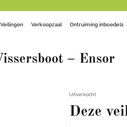
Veilingen
Verkoopzaal
Ontruiming inboedels
issersboot – Ensor
Uitverkocht
Deze vei