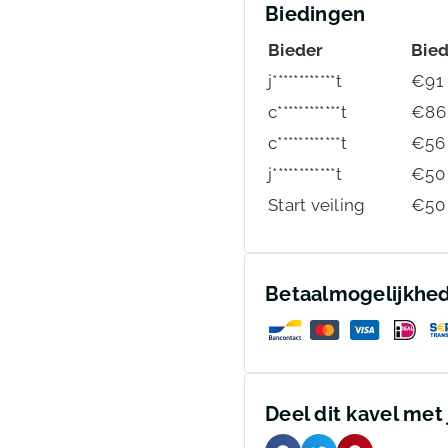
Biedingen
Bieder
Bie
j************t
€
91
c************t
€
86
c************t
€
56
j************t
€
50
Start veiling
€
50
Betaalmogelijkhe
Deel dit kavel met