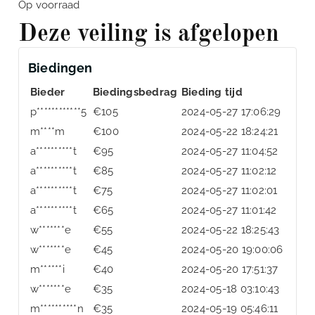
Op voorraad
Deze veiling is afgelopen
Biedingen
Bieder
Biedingsbedrag
Bieding tijd
p************5
€
105
2024-05-27 17:06:29
m****m
€
100
2024-05-22 18:24:21
a**********t
€
95
2024-05-27 11:04:52
a**********t
€
85
2024-05-27 11:02:12
a**********t
€
75
2024-05-27 11:02:01
a**********t
€
65
2024-05-27 11:01:42
w*******e
€
55
2024-05-22 18:25:43
w*******e
€
45
2024-05-20 19:00:06
m******i
€
40
2024-05-20 17:51:37
w*******e
€
35
2024-05-18 03:10:43
m**********n
€
35
2024-05-19 05:46:11