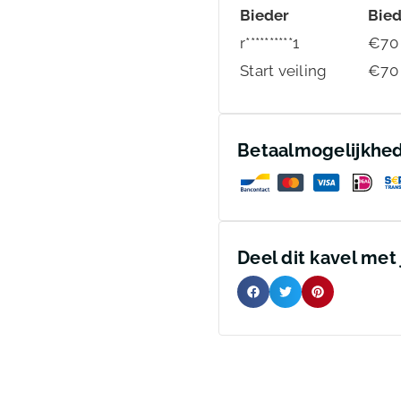
Bieder
Bie
r**********1
€
70
Start veiling
€
70
Betaalmogelijkhe
Deel dit kavel met