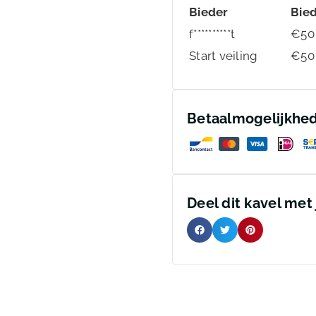
Bieder
Bie
f**********t
€
50
Start veiling
€
50
Betaalmogelijkhe
Deel dit kavel met