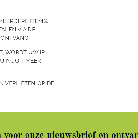
MEERDERE ITEMS,
ALEN VIA DE
L ONTVANGT.
FT, WORDT UW IP-
 U NOOIT MEER
N VERLIEZEN OP DE
in voor onze nieuwsbrief en ontvan