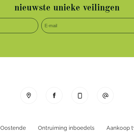
nieuwste unieke veilingen
 Oostende
Ontruiming inboedels
Aankoop 