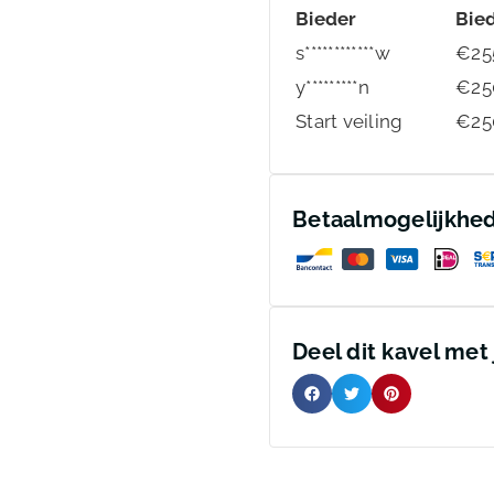
Bieder
Bie
s************w
€
25
y*********n
€
25
Start veiling
€
25
Betaalmogelijkhe
Deel dit kavel met