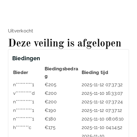
Uitverkocht
Deze veiling is afgelopen
Biedingen
Biedingsbedra
Bieder
Bieding tijd
g
n**********1
€
205
2025-11-12 07:37:32
v**********d
€
200
2025-11-10 16:33:07
n**********1
€
200
2025-11-12 07:37:24
n**********1
€
190
2025-11-12 07:37:12
n**********1
€
180
2025-11-10 08:06:10
h********c
€
175
2025-11-10 04:14:52
2025-11-10