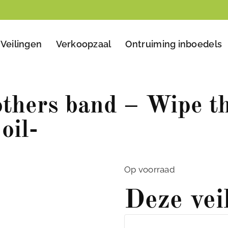
Veilingen
Verkoopzaal
Ontruiming inboedels
thers band – Wipe t
oil-
Op voorraad
Deze vei