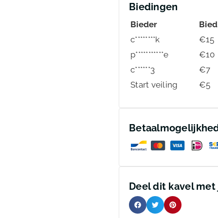
Biedingen
Bieder
Bied
c********k
€
15
p***********e
€
10
c******3
€
7
Start veiling
€
5
Betaalmogelijkhe
Deel dit kavel met