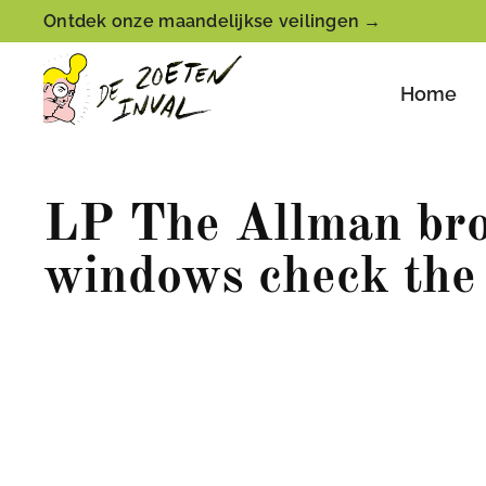
Ontdek onze maandelijkse veilingen →
Home
LP The Allman bro
windows check the 