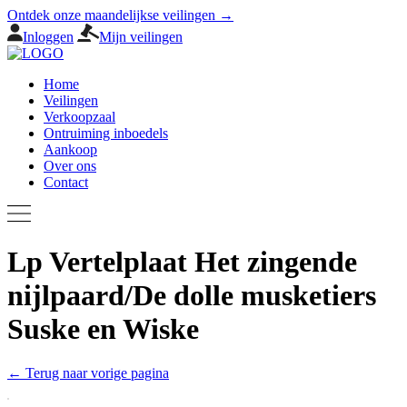
Ontdek onze maandelijkse veilingen →
Inloggen
Mijn veilingen
Home
Veilingen
Verkoopzaal
Ontruiming inboedels
Aankoop
Over ons
Contact
Lp Vertelplaat Het zingende
nijlpaard/De dolle musketiers
Suske en Wiske
← Terug naar vorige pagina