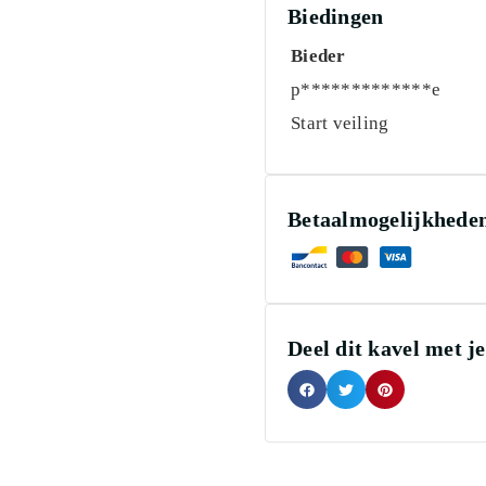
Biedingen
Bieder
p*************e
Start veiling
Betaalmogelijkhede
Deel dit kavel met j