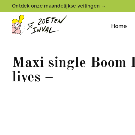
Ontdek onze maandelijkse veilingen →
Home
Maxi single Boom D
lives –