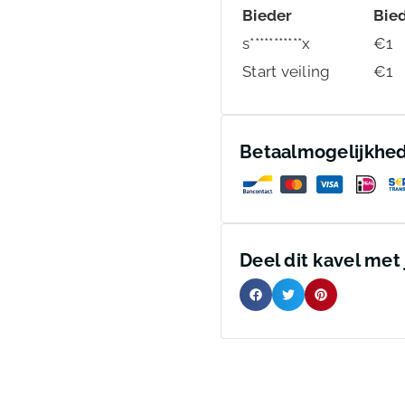
Bieder
Bie
s***********x
€
1
Start veiling
€
1
Betaalmogelijkhe
Deel dit kavel met