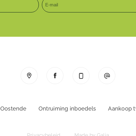
 Oostende
Ontruiming inboedels
Aankoop 
Privacybeleid
Made by Galia