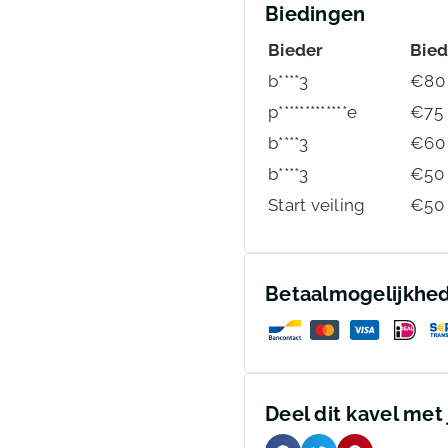
Biedingen
Bieder
Bie
b****3
€
80
p*************e
€
75
b****3
€
60
b****3
€
50
Start veiling
€
50
Betaalmogelijkhe
Deel dit kavel met