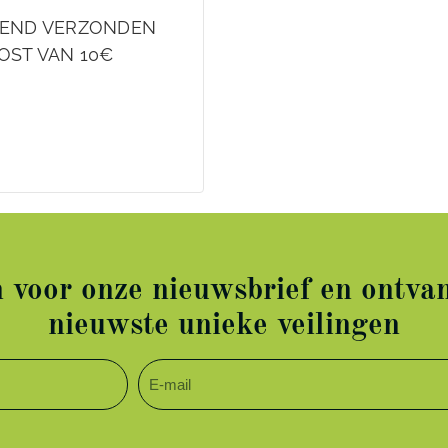
EKEND VERZONDEN
OST VAN 10€
in voor onze nieuwsbrief en ontvan
nieuwste unieke veilingen