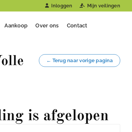
Inloggen
Mijn veilingen
Aankoop
Over ons
Contact
olle
← Terug naar vorige pagina
ling is afgelopen