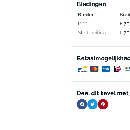
Biedingen
Bieder
Bie
t*****t
€
75
Start veiling
€
75
Betaalmogelijkhe
Deel dit kavel met