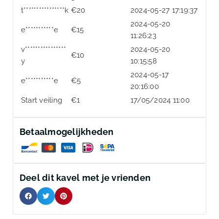
t****************k
€
20
2024-05-27 17:19:37
2024-05-20
e***********e
€
15
11:26:23
v****************
2024-05-20
€
10
y
10:15:58
2024-05-17
e***********e
€
5
20:16:00
Start veiling
€
1
17/05/2024 11:00
Betaalmogelijkheden
Deel dit kavel met je vrienden