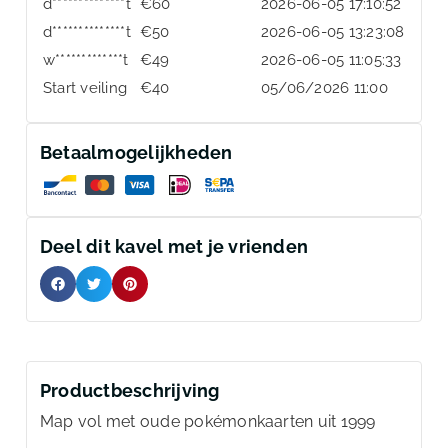
d**************t
€
60
2026-06-05 17:10:52
d**************t
€
50
2026-06-05 13:23:08
w*************t
€
49
2026-06-05 11:05:33
Start veiling
€
40
05/06/2026 11:00
Betaalmogelijkheden
Deel dit kavel met je vrienden
Productbeschrijving
Map vol met oude pokémonkaarten uit 1999