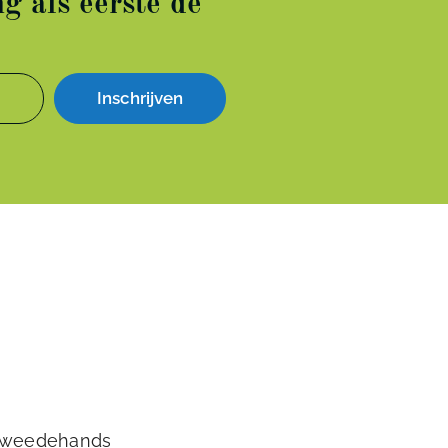
g als eerste de
Inschrijven
tweedehands