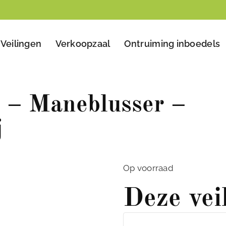
Veilingen
Verkoopzaal
Ontruiming inboedels
g – Maneblusser –
j
Op voorraad
Deze vei