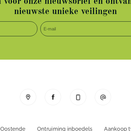
in voor onze nieuwsbrief en ontvan
nieuwste unieke veilingen
 Oostende
Ontruiming inboedels
Aankoop 