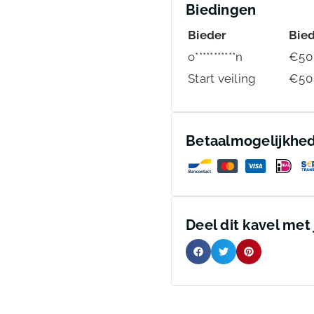
Biedingen
Bieder
Bie
o***********n
€
50
Start veiling
€
50
Betaalmogelijkhe
Deel dit kavel met