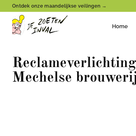
Ontdek onze maandelijkse veilingen →
Home
Reclameverlichtin
Mechelse brouweri