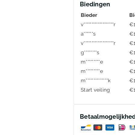
Biedingen
Bieder
B
v*******************r
€
a******s
€
v*******************r
€
g********s
€
m*********e
€
m*********e
€
m**************k
€
Start veiling
€
Betaalmogelijkhe