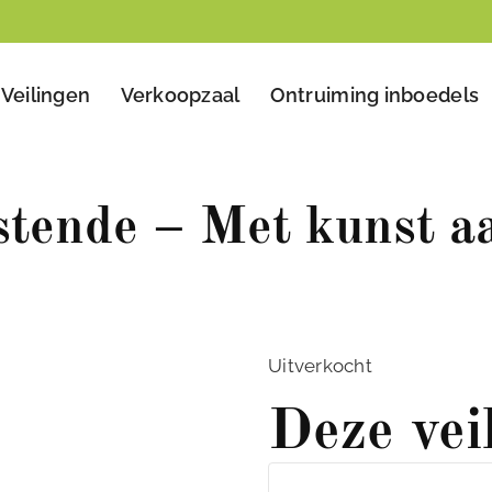
Veilingen
Verkoopzaal
Ontruiming inboedels
stende – Met kunst a
Uitverkocht
Deze vei