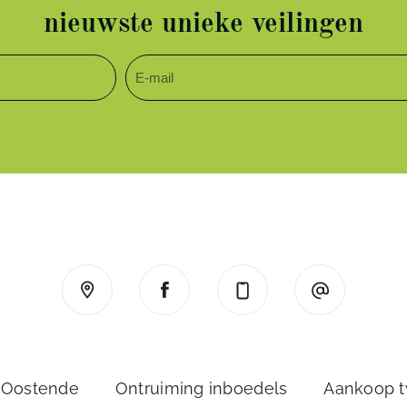
nieuwste unieke veilingen
 Oostende
Ontruiming inboedels
Aankoop 