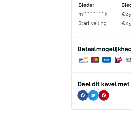
Bieder
Bie
m**************k
€
25
Start veiling
€
25
Betaalmogelijkhe
Deel dit kavel met