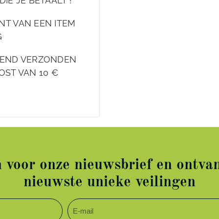
DIE JE BETAALT !
NT VAN EEN ITEM
G
EKEND VERZONDEN
OST VAN 10 €
in voor onze nieuwsbrief en ontvan
nieuwste unieke veilingen