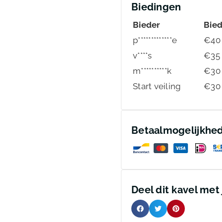
Biedingen
Bieder
Bie
p*************e
€
40
v****s
€
35
m**********k
€
30
Start veiling
€
30
Betaalmogelijkhe
Deel dit kavel met