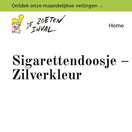
Ontdek onze maandelijkse veilingen →
Home
Sigarettendoosje –
Zilverkleur