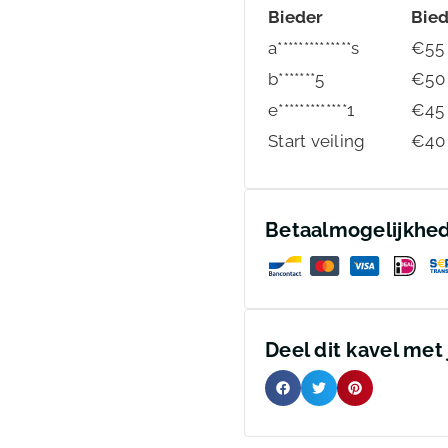
Bieder
Bie
a**************s
€
55
b*******5
€
50
e*************1
€
45
Start veiling
€
40
Betaalmogelijkhe
Deel dit kavel met