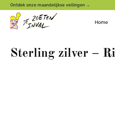
Ontdek onze maandelijkse veilingen →
Home
Sterling zilver – R