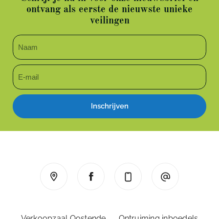
ontvang als eerste de nieuwste unieke
veilingen
Inschrijven
Verkoopzaal Oostende
Ontruiming inboedels