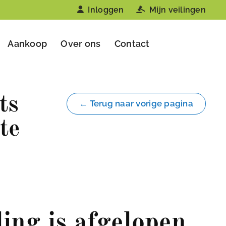
Inloggen
Mijn veilingen
Aankoop
Over ons
Contact
ts
← Terug naar vorige pagina
te
ling is afgelopen