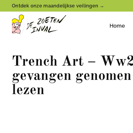
Ontdek onze maandelijkse veilingen →
Home
Trench Art – Ww2 
gevangen genomen 
lezen