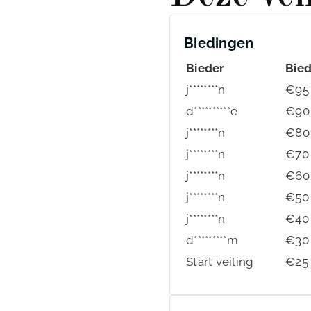
Biedingen
Bieder
Bie
j********n
€
95
d**********e
€
90
j********n
€
80
j********n
€
70
j********n
€
60
j********n
€
50
j********n
€
40
d*********m
€
30
Start veiling
€
25