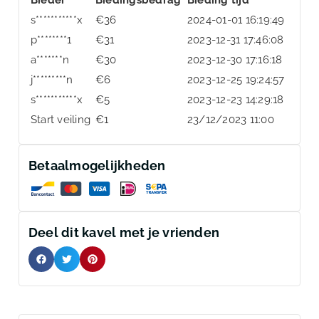
s***********x
€
36
2024-01-01 16:19:49
p********1
€
31
2023-12-31 17:46:08
a*******n
€
30
2023-12-30 17:16:18
j*********n
€
6
2023-12-25 19:24:57
s***********x
€
5
2023-12-23 14:29:18
Start veiling
€
1
23/12/2023 11:00
Betaalmogelijkheden
Deel dit kavel met je vrienden