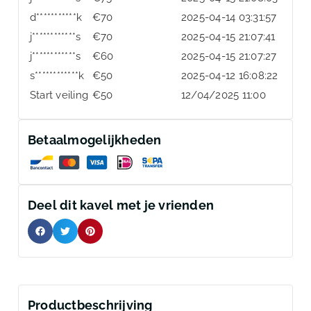
d***********k
€
70
2025-04-14 03:31:57
j************s
€
70
2025-04-15 21:07:41
j************s
€
60
2025-04-15 21:07:27
s************k
€
50
2025-04-12 16:08:22
Start veiling
€
50
12/04/2025 11:00
Betaalmogelijkheden
Deel dit kavel met je vrienden
Productbeschrijving