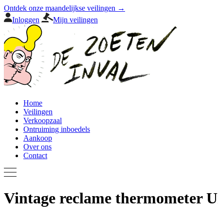
Ontdek onze maandelijkse veilingen →
Inloggen
Mijn veilingen
Home
Veilingen
Verkoopzaal
Ontruiming inboedels
Aankoop
Over ons
Contact
Vintage reclame thermometer U