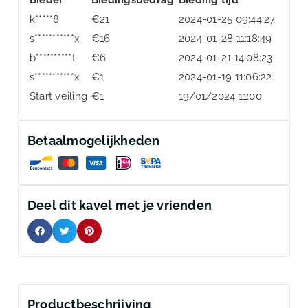
k*****8
€
21
2024-01-25 09:44:27
s***********x
€
16
2024-01-28 11:18:49
b**********t
€
6
2024-01-21 14:08:23
s***********x
€
1
2024-01-19 11:06:22
Start veiling
€
1
19/01/2024 11:00
Betaalmogelijkheden
Deel dit kavel met je vrienden
Productbeschrijving