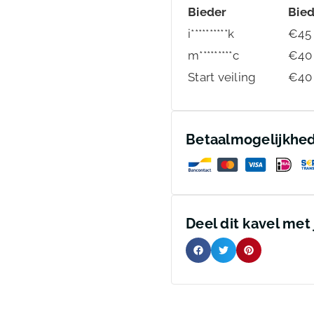
Bieder
Bie
i**********k
€
45
m*********c
€
40
Start veiling
€
40
Betaalmogelijkhe
Deel dit kavel met