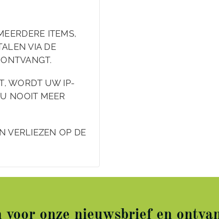
MEERDERE ITEMS,
ALEN VIA DE
L ONTVANGT.
FT, WORDT UW IP-
 U NOOIT MEER
N VERLIEZEN OP DE
in voor onze nieuwsbrief en ontvan