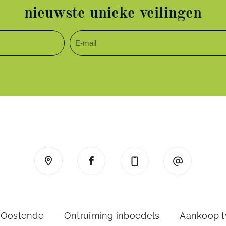
nieuwste unieke veilingen
 Oostende
Ontruiming inboedels
Aankoop 